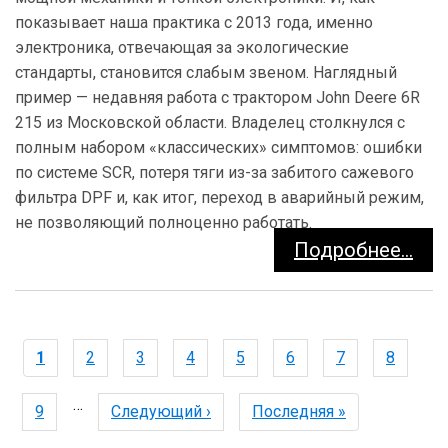
показывает наша практика с 2013 года, именно
электроника, отвечающая за экологические
стандарты, становится слабым звеном. Наглядный
пример — недавняя работа с трактором John Deere 6R
215 из Московской области. Владелец столкнулся с
полным набором «классических» симптомов: ошибки
по системе SCR, потеря тяги из-за забитого сажевого
фильтра DPF и, как итог, переход в аварийный режим,
не позволяющий полноценно работать.
Подробнее...
Нумерация
Текущая
1
Page
2
Page
3
Page
4
Page
5
Page
6
Page
7
Page
8
страниц
страница
…
Page
9
Следующая
Следующий ›
Последняя
Последняя »
страница
страница