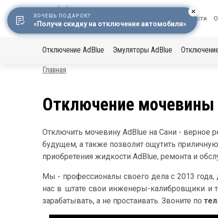
ХОЧЕШЬ ПОДАРОК?
Меню
О компании
Статьи
Новости
О
«Получи скидку на отключение автомобиля»
в
Основная
шапке
Отключение AdBlue
Эмуляторы AdBlue
Отключени
навигация
Строка
Главная
навигации
Отключение мочевины A
Отключить мочевину AdBlue на Сани - верное 
будущем, а также позволит ощутить приличную
приобретения жидкости AdBlue, ремонта и обс
Мы - профессионалы своего дела с 2013 года, 
нас в штате свои инженеры-калибровщики и т
зарабатывать, а не простаивать. Звоните по
тел