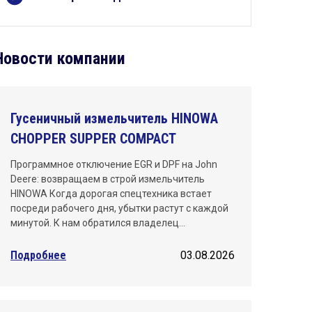
Киров
Краснодар
Новости компании
Красноярск
Махачкала
Гусеничный измельчитель HINOWA
Москва
CHOPPER SUPPER COMPACT
Нижний Новгород
Программное отключение EGR и DPF на John
Deere: возвращаем в строй измельчитель
Новосибирск
HINOWA Когда дорогая спецтехника встает
посреди рабочего дня, убытки растут с каждой
Омск
минутой. К нам обратился владелец…
Пермь
Подробнее
03.08.2026
Ростов-на-Дону
Самара