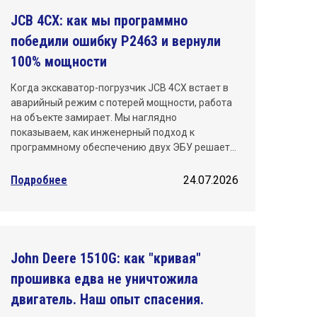
JCB 4CX: как мы программно
Санкт-Петербург
победили ошибку P2463 и вернули
Саратов
100% мощности
Тюмень
Когда экскаватор-погрузчик JCB 4CX встает в
аварийный режим с потерей мощности, работа
Уфа
на объекте замирает. Мы наглядно
показываем, как инженерный подход к
Хабаровск
программному обеспечению двух ЭБУ решает…
Челябинск
Подробнее
24.07.2026
Ярославль
John Deere 1510G: как "кривая"
прошивка едва не уничтожила
двигатель. Наш опыт спасения.